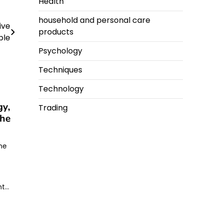
Health
household and personal care
ive
products
ble
Psychology
Techniques
Technology
gy,
Trading
the
ine
nt…