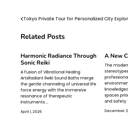
Post
Tokyo Private Tour for Personalized City Explo
navigation
Related Posts
Harmonic Radiance Through
A New C
Sonic Reiki
The modern 
stereotypes
A Fusion of Vibrational Healing
professional
ArtsRadiant Reiki Sound Baths merge
environmen
the gentle channeling of universal life
knowledgea
force energy with the immersive
spaces prio
resonance of therapeutic
and safety
instruments.…
December 27
April 1, 2026