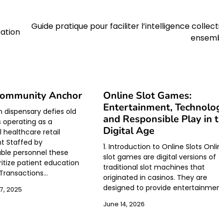
Guide pratique pour faciliter l’intelligence collect
ration
ensem
ommunity Anchor
Online Slot Games:
Entertainment, Technolo
dispensary defies old
and Responsible Play in 
 operating as a
Digital Age
 healthcare retail
t Staffed by
1. Introduction to Online Slots Onl
ble personnel these
slot games are digital versions of
ritize patient education
traditional slot machines that
 Transactions…
originated in casinos. They are
designed to provide entertainme
, 2025
June 14, 2026