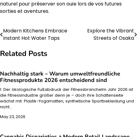
naturel pour préserver son ouïe lors de vos futures
sorties et aventures.
Modern Kitchens Embrace
Explore the Vibrant
Post
Instant Hot Water Taps
Streets of Osaka
navigation
Related Posts
Nachhaltig stark – Warum umweltfreundliche
Fitnessprodukte 2026 entscheidend sind
1. Der ökologische Fußabdruck der FitnessbrancheIm Jahr 2026 ist
die Fitnessindustrie größer denn je – doch ihre Schattenseite
wächst mit: Plastik-Yogamatten, synthetische Sportbekleidung und
nicht…
May 23, 2026
Cannabis Disparieties a Modern Retail Landscape