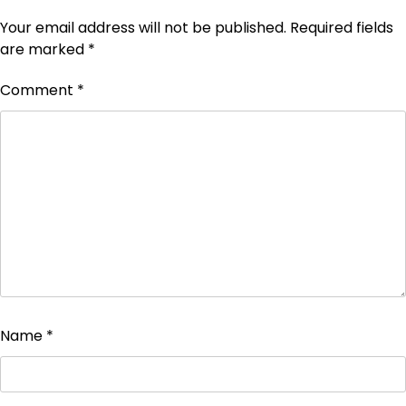
Your email address will not be published.
Required fields
are marked
*
Comment
*
Name
*