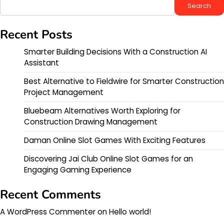
Search
Recent Posts
Smarter Building Decisions With a Construction AI
Assistant
Best Alternative to Fieldwire for Smarter Construction
Project Management
Bluebeam Alternatives Worth Exploring for
Construction Drawing Management
Daman Online Slot Games With Exciting Features
Discovering Jai Club Online Slot Games for an
Engaging Gaming Experience
Recent Comments
A WordPress Commenter
on
Hello world!