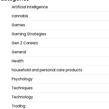
Artificial Intelligence
cannabis
Games
Gaming Strategies
Gen Z Careers
General
Health
household and personal care products
Psychology
Techniques
Technology
Trading