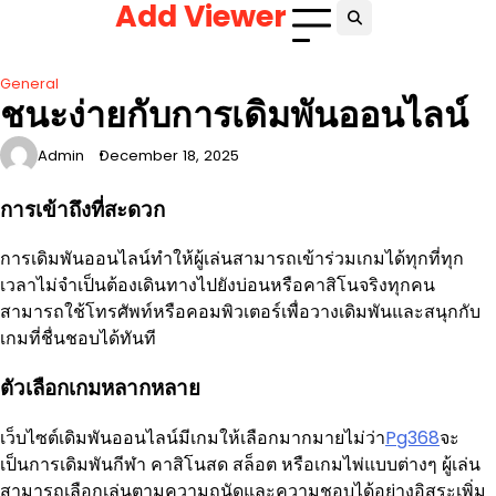
Add Viewer
Skip
to
content
General
ชนะง่ายกับการเดิมพันออนไลน์
Admin
December 18, 2025
การเข้าถึงที่สะดวก
การเดิมพันออนไลน์ทำให้ผู้เล่นสามารถเข้าร่วมเกมได้ทุกที่ทุก
เวลาไม่จำเป็นต้องเดินทางไปยังบ่อนหรือคาสิโนจริงทุกคน
สามารถใช้โทรศัพท์หรือคอมพิวเตอร์เพื่อวางเดิมพันและสนุกกับ
เกมที่ชื่นชอบได้ทันที
ตัวเลือกเกมหลากหลาย
เว็บไซต์เดิมพันออนไลน์มีเกมให้เลือกมากมายไม่ว่า
Pg368
จะ
เป็นการเดิมพันกีฬา คาสิโนสด สล็อต หรือเกมไพ่แบบต่างๆ ผู้เล่น
สามารถเลือกเล่นตามความถนัดและความชอบได้อย่างอิสระเพิ่ม